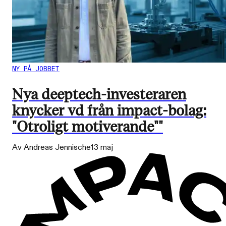
NY PÅ JOBBET
Nya deeptech-investeraren
knycker vd från impact-bolag:
"Otroligt motiverande""
Av Andreas Jennische
13 maj