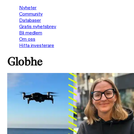
Nyheter
Community
Databaser
Gratis nyhetsbrev
Bli medlem
Om oss
Hitta investerare
Globhe