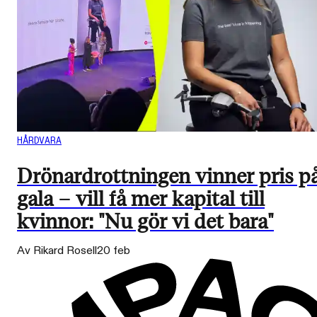
HÅRDVARA
Drönardrottningen vinner pris p
gala – vill få mer kapital till
kvinnor: "Nu gör vi det bara"
Av Rikard Rosell
20 feb