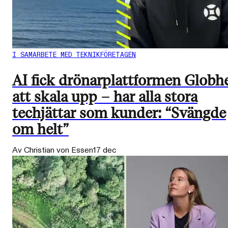
I SAMARBETE MED TEKNIKFÖRETAGEN
AI fick drönarplattformen Globh
att skala upp – har alla stora
techjättar som kunder: “Svängde
om helt”
Av Christian von Essen
17 dec