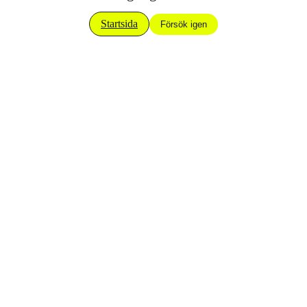
Startsida
Försök igen