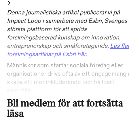
Denna journalistiska artikel publicerar vi på
Impact Loop i samarbete med Esbri, Sveriges
största plattform för att sprida
forskningsbaserad kunskap om innovation,
entreprenörskap och småföretagande.
Läs fle
forskningsartiklar på Esbri här.
Människor som startar sociala företag eller
organisationer drivs ofta av ett engagemang 
skapa ett mer inkluderande och hållbart
samhälle.
Bli medlem för att fortsätta
läsa