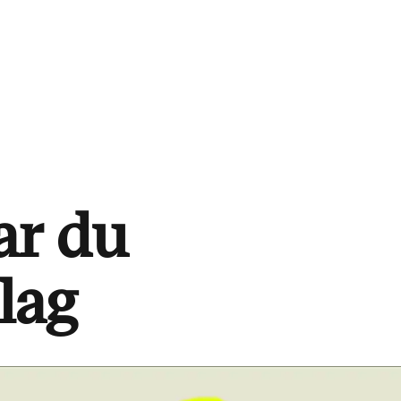
ar du
lag