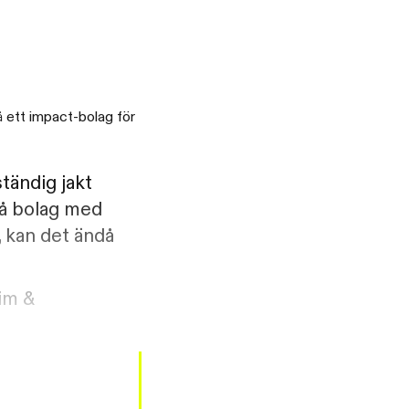
å ett impact-bolag för
tändig jakt
på bolag med
, kan det ändå
im &