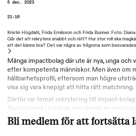
5 dec. 2023
21:16
Kristin Högdahl, Frida Emilsson och Frida Bunner. Foto: Dian
Går det att rekrytera snabbt och rätt? Hur stor roll ska magk
att det känns bra? Det var några av frågorna som besvarades
Många impactbolag där ute är nya, unga och v
efter kompetenta människor. Men även om man
hållbarhetsprofil, eftersom man högre utsträc
visa sig vara knepigt att hitta rätt matchning.
Därför var temat rekrytering till impact-bol
Recruitment i fredags anordnade en meetup.
Bli medlem för att fortsätta 