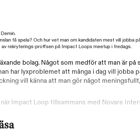
a Demin.
änslan få spela? Och hur vet man om kandidaten mest vill jobba p
 av rekryterings-proffsen på Impact Loops meetup i fredags.
äxande bolag. Något som medför att man är på s
 har lyxproblemet att många i dag vill jobba 
kning vill känna att man gör något meningsfullt
ag när Impact Loop tillsammans med Novare Inter
läsa