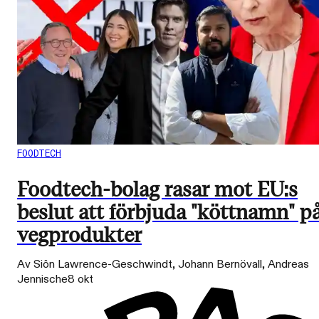
FOODTECH
Foodtech-bolag rasar mot EU:s
beslut att förbjuda "köttnamn" p
vegprodukter
Av Siôn Lawrence-Geschwindt, Johann Bernövall, Andreas
Jennische
8 okt