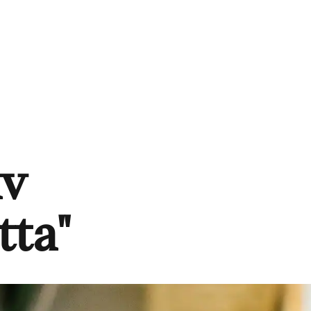
av
tta"