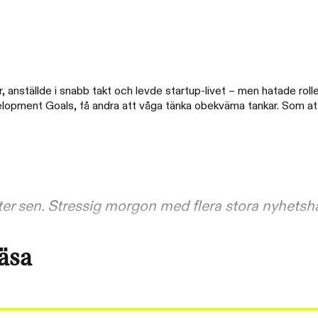
anställde i snabb takt och levde startup-livet – men hatade rolle
evelopment Goals, få andra att våga tänka obekväma tankar. Som a
uter sen. Stressig morgon med flera stora nyhetsh
läsa