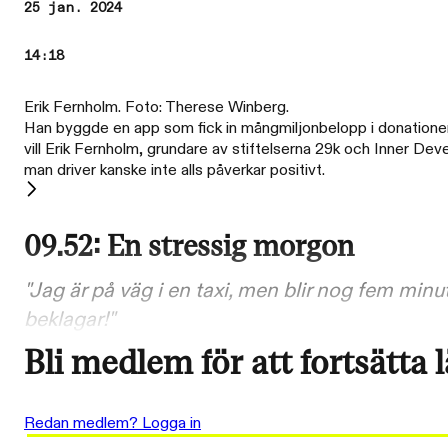
25 jan. 2024
14:18
Erik Fernholm. Foto: Therese Winberg.
Han byggde en app som fick in mångmiljonbelopp i donationer, 
vill Erik Fernholm, grundare av stiftelserna 29k och Inner D
man driver kanske inte alls påverkar positivt.
09.52: En stressig morgon
"Jag är på väg i en taxi, men blir nog fem min
beklagar!"
Bli medlem för att fortsätta 
Redan medlem? Logga in