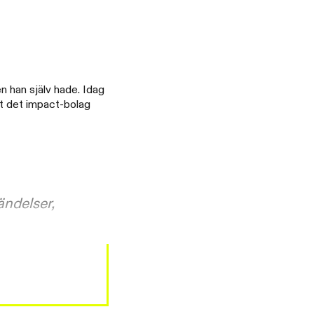
n han själv hade. Idag
tt det impact-bolag
ändelser,