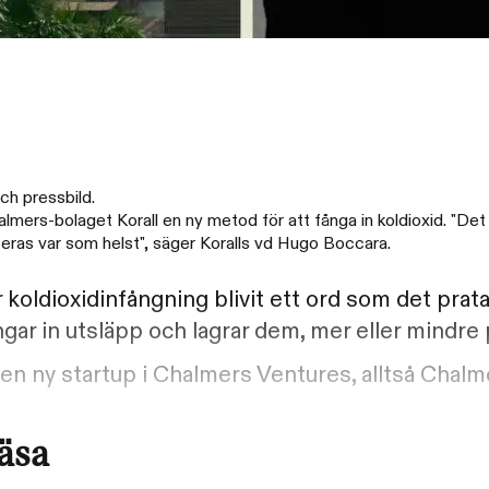
ch pressbild.
mers-bolaget Korall en ny metod för att fånga in koldioxid. "Det
aceras var som helst", säger Koralls vd Hugo Boccara.
r koldioxidinfångning blivit ett ord som det prat
ngar in utsläpp och lagrar dem, mer eller mindr
 en ny startup i Chalmers Ventures, alltså Chalm
läsa