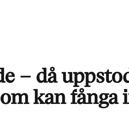
de – då uppsto
 som kan fånga 