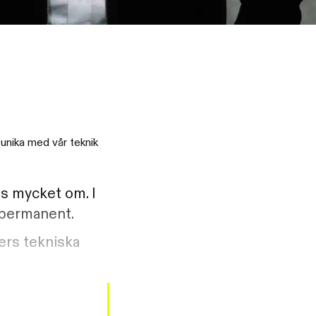
 unika med vår teknik
as mycket om. I
e permanent.
ers tekniska