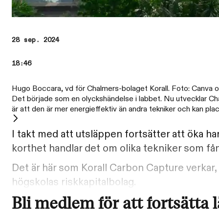
28 sep. 2024
18:46
Hugo Boccara, vd för Chalmers-bolaget Korall. Foto: Canva o
Det började som en olyckshändelse i labbet. Nu utvecklar Chal
är att den är mer energieffektiv än andra tekniker och kan pl
I takt med att utsläppen fortsätter att öka ha
korthet handlar det om olika tekniker som få
Det är här som Korall Carbon Capture verkar,
högskolas riskkapitalbolag.
Bli medlem för att fortsätta 