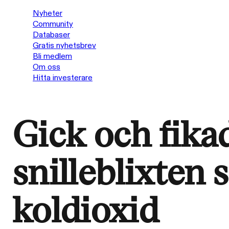
Nyheter
Community
Databaser
Gratis nyhetsbrev
Bli medlem
Om oss
Hitta investerare
Gick och fika
snilleblixten
koldioxid