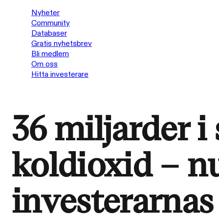
Nyheter
Community
Databaser
Gratis nyhetsbrev
Bli medlem
Om oss
Hitta investerare
36 miljarder i 
koldioxid – n
investerarnas