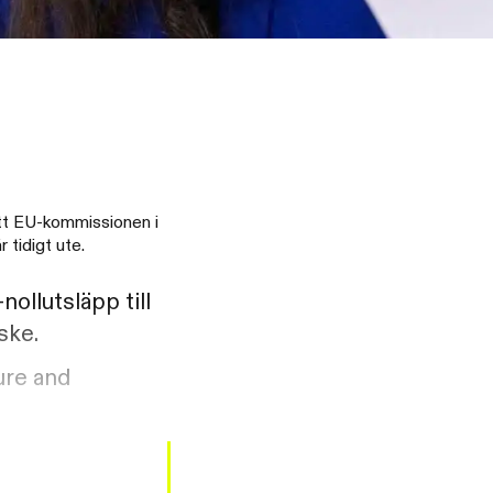
 att EU-kommissionen i
tidigt ute.
ollutsläpp till
ske.
ure and