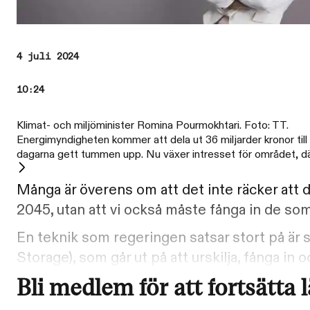
4 juli 2024
10:24
Klimat- och miljöminister Romina Pourmokhtari. Foto: TT.
Energimyndigheten kommer att dela ut 36 miljarder kronor till s
dagarna gett tummen upp. Nu växer intresset för området, dä
Många är överens om att det inte räcker att dr
2045, utan att vi också måste fånga in de som
En teknik som regeringen satsar stort på är
Storage), som går ut på att urskilja, fånga in o
Bli medlem för att fortsätta 