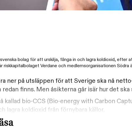
venska bolag för att urskilja, fånga in och lagra koldioxid, efter
r riskkapitalbolaget Verdane och medlemsorganisationen Södra är 
a ner på utsläppen för att Sverige ska nå netto-n
 redan finns. Men åsikterna går isär hur det ska 
 så kallad bio-CCS (Bio-energy with Carbon Capt
ch lagra koldioxid från förnybara källor.
läsa