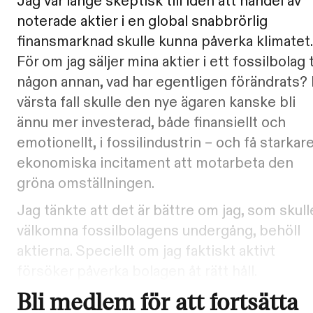
Jag var länge skeptisk till idén att handel av
noterade aktier i en global snabbrörlig
finansmarknad skulle kunna påverka klimatet.
För om jag säljer mina aktier i ett fossilbolag t
någon annan, vad har egentligen förändrats? 
värsta fall skulle den nye ägaren kanske bli
ännu mer investerad, både finansiellt och
emotionellt, i fossilindustrin – och få starkar
ekonomiska incitament att motarbeta den
gröna omställningen.
Jag tänkte att det är bättre om jag, som skull
välkomna fossilbolagens undergång, behöll
aktierna. Speciellt om jag faktiskt aktivt
försöker påverka bolagen åt rätt håll.
Bli medlem för att fortsätta