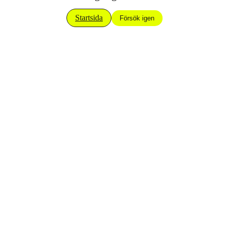
Startsida
Försök igen