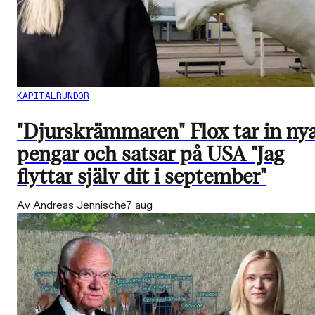
KAPITALRUNDOR
"Djurskrämmaren" Flox tar in ny
pengar och satsar på USA "Jag
flyttar själv dit i september"
Av Andreas Jennische
7 aug