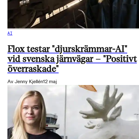
AI
Flox testar "djurskrämmar-AI"
vid svenska järnvägar – "Positivt
överraskade"
Av Jenny Kjellén
12 maj