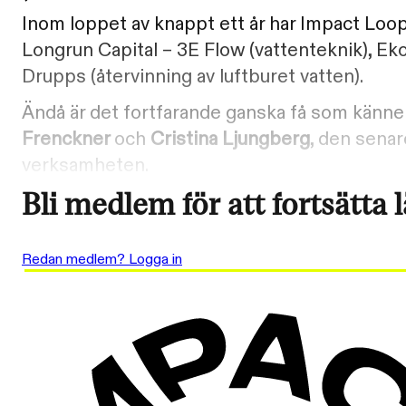
Inom loppet av knappt ett år har Impact Loop 
Longrun Capital – 3E Flow (vattenteknik), Eko
Drupps (återvinning av luftburet vatten).
Ändå är det fortfarande ganska få som känner 
Frenckner
och
Cristina Ljungberg
, den senar
verksamheten.
Bli medlem för att fortsätta 
Redan medlem? Logga in