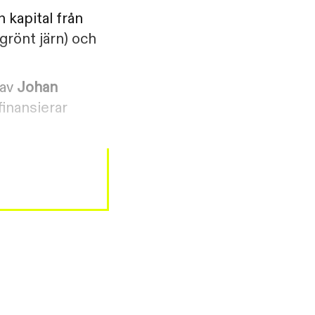
 kapital från
grönt järn) och
 av
Johan
finansierar