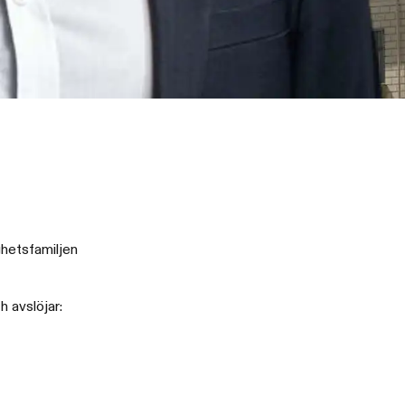
ghetsfamiljen
 avslöjar:‍