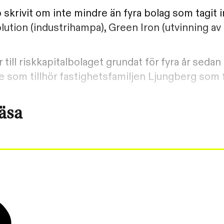
skrivit om inte mindre än fyra bolag som tagit in
lution (industrihampa), Green Iron (utvinning av 
till riskkapitalbolaget grundat för fyra år sedan
e som tillhör fastighetsfamiljen Ljungberg som 
läsa