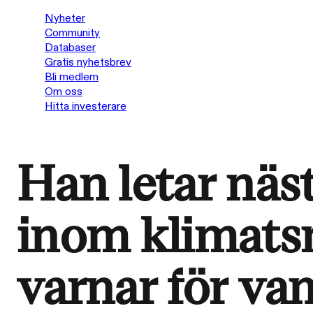
Nyheter
Community
Databaser
Gratis nyhetsbrev
Bli medlem
Om oss
Hitta investerare
Han letar näs
inom klimats
varnar för van