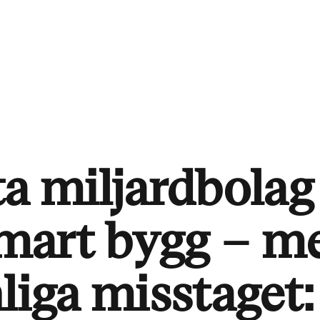
ta miljardbolag
mart bygg – m
liga misstaget: