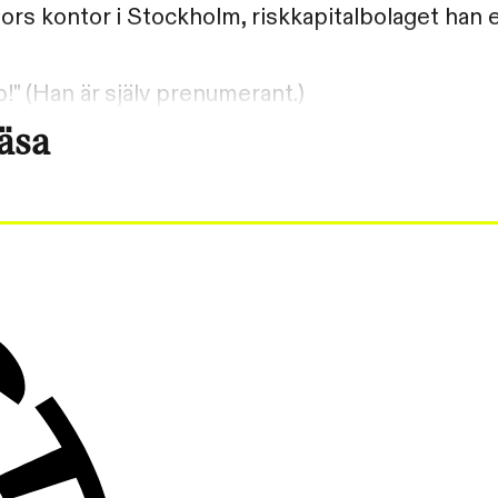
ors kontor i Stockholm, riskkapitalbolaget han e
!" (Han är själv prenumerant.)
läsa