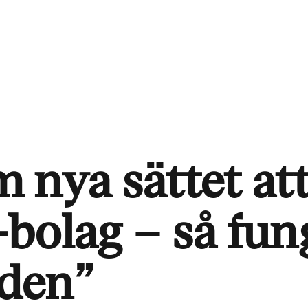
 nya sättet at
bolag – så fun
den”