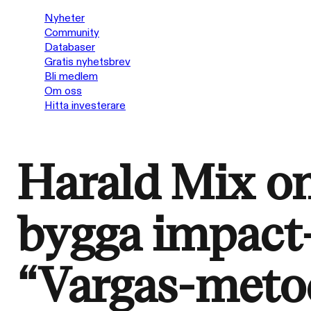
Nyheter
Community
Databaser
Gratis nyhetsbrev
Bli medlem
Om oss
Hitta investerare
Harald Mix om
bygga impact-
“Vargas-meto