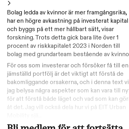
Bolag ledda av kvinnor är mer framgångsrika,
har en högre avkastning på investerat kapital
och byggs på ett mer hållbart sätt, visar
forskning. Trots detta gick bara lite över 1
procent av riskkapitalet 2023 i Norden till
bolag med grundarteam bestående av kvinno
För oss som investerar och försöker få till en
jämställd portfölj är det viktigt att förstå de
bakomliggande orsakerna, och i denna text vil
jag belysa några aspekter som kan vara till ny
för att förstå både läget och vad som kan gö
åt det. Jag vill också dela hur vi på EIT Urban
Mobility sjä...
Bli medlem för att fortsätta