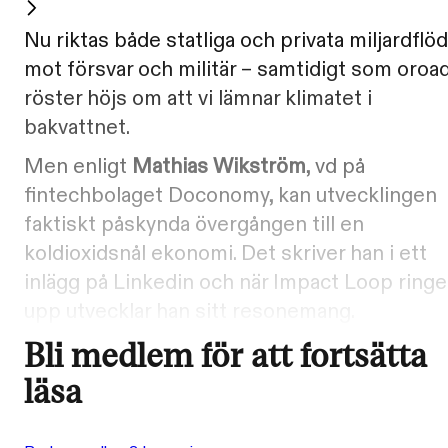
Nu riktas både statliga och privata miljardflö
mot försvar och militär – samtidigt som oroa
röster höjs om att vi lämnar klimatet i
bakvattnet.
Men enligt
Mathias Wikström
, vd på
fintechbolaget Doconomy, kan utvecklingen
faktiskt påskynda övergången till en
koldioxidsnål ekonomi. Det skriver han i ett
inlägg på Linkedin och när Impact Loop ringe
upp utvecklar han sitt resonemang.
Bli medlem för att fortsätta
läsa