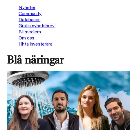
Nyheter
Community
Databaser
Gratis nyhetsbrev
Bli medlem
Om oss
Hitta investerare
Blå näringar