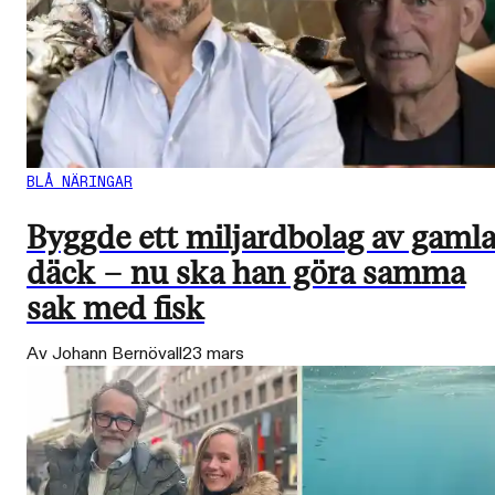
BLÅ NÄRINGAR
Byggde ett miljardbolag av gaml
däck – nu ska han göra samma
sak med fisk
Av Johann Bernövall
23 mars