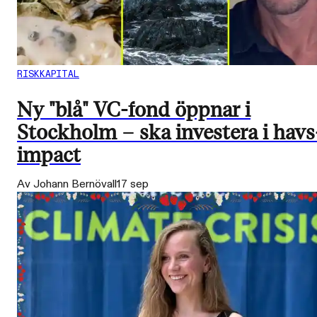
RISKKAPITAL
Ny "blå" VC-fond öppnar i
Stockholm – ska investera i havs
impact
Av Johann Bernövall
17 sep