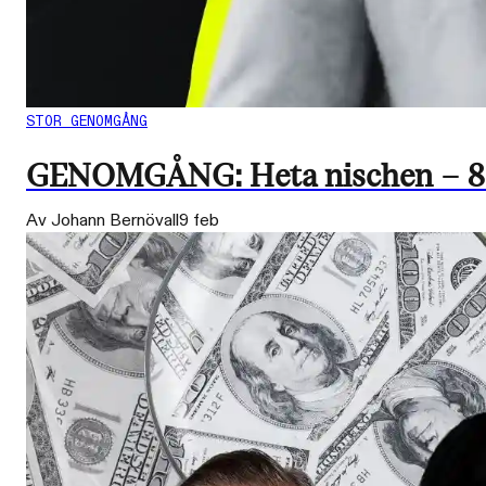
STOR GENOMGÅNG
GENOMGÅNG: Heta nischen – 8 rik
Av Johann Bernövall
9 feb