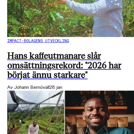
IMPACT-BOLAGENS UTVECKLING
Hans kaffeutmanare slår
omsättningsrekord: "2026 har
börjat ännu starkare"
Av Johann Bernövall
28 jan