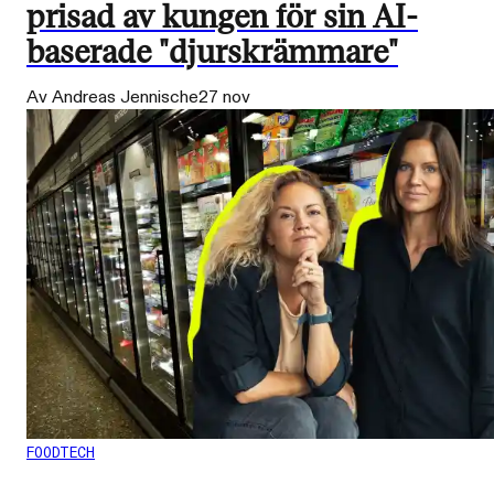
prisad av kungen för sin AI-
baserade "djurskrämmare"
Av Andreas Jennische
27 nov
FOODTECH