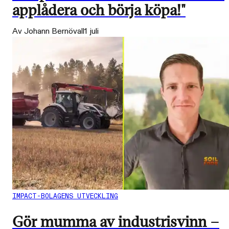
applådera och börja köpa!"
Av Johann Bernövall
1 juli
IMPACT-BOLAGENS UTVECKLING
Gör mumma av industrisvinn –