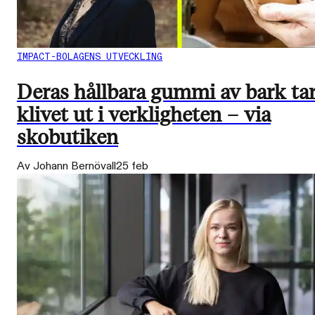
IMPACT-BOLAGENS UTVECKLING
Deras hållbara gummi av bark ta
klivet ut i verkligheten – via
skobutiken
Av Johann Bernövall
25 feb