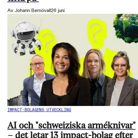
Av Johann Bernövall
26 juni
IMPACT-BOLAGENS UTVECKLING
AI och "schweiziska arméknivar"
– det letar 13 impact-bolag efter