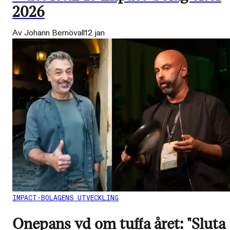
2026
Av Johann Bernövall
12 jan
IMPACT-BOLAGENS UTVECKLING
Onepans vd om tuffa året: "Sluta