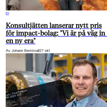
EY
Konsultjätten lanserar nytt pris
för impact-bolag: "Vi är på väg in 
en ny era"
Av Johann Bernövall
27 okt