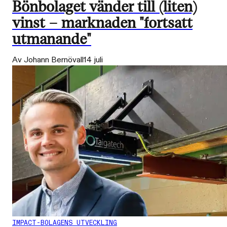
Bönbolaget vänder till (liten)
vinst – marknaden "fortsatt
utmanande"
Av Johann Bernövall
14 juli
IMPACT-BOLAGENS UTVECKLING