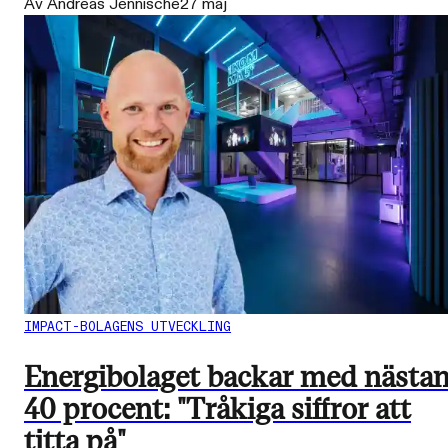
Av Andreas Jennische
27 maj
IMPACT-BOLAGENS UTVECKLING
Energibolaget backar med nästa
40 procent: "Tråkiga siffror att
titta på"