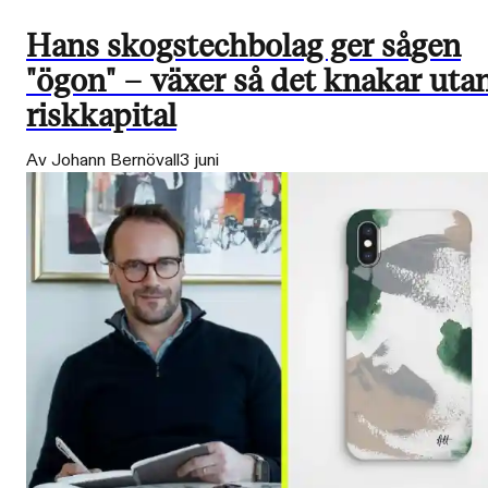
Hans skogstechbolag ger sågen
"ögon" – växer så det knakar uta
riskkapital
Av Johann Bernövall
3 juni