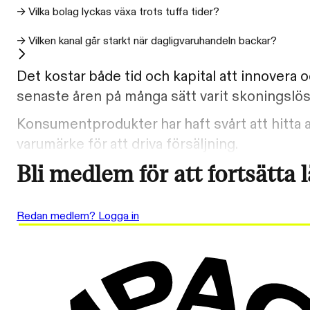
→ Vilka bolag lyckas växa trots tuffa tider?
→ Vilken kanal går starkt när dagligvaruhandeln backar?
Det kostar både tid och kapital att innovera
senaste åren på många sätt varit skoningslö
Konsumentprodukter har haft svårt att hitta 
varumärke för att driva försäljning.
Bli medlem för att fortsätta 
Redan medlem? Logga in