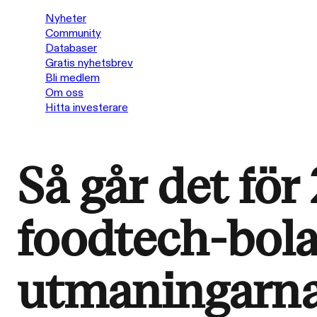
Nyheter
Community
Databaser
Gratis nyhetsbrev
Bli medlem
Om oss
Hitta investerare
Så går det för
foodtech-bola
utmaningarna