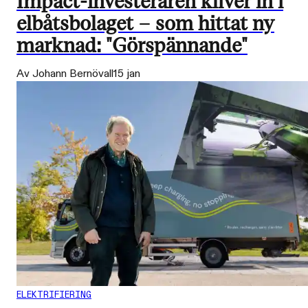
Impact-investeraren kliver in i
elbåtsbolaget – som hittat ny
marknad: "Görspännande"
Av Johann Bernövall
15 jan
ELEKTRIFIERING