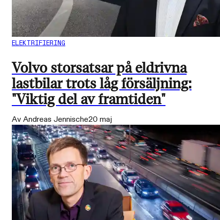
ELEKTRIFIERING
Volvo storsatsar på eldrivna
lastbilar trots låg försäljning:
"Viktig del av framtiden"
Av Andreas Jennische
20 maj