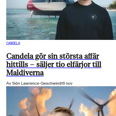
CANDELA
Candela gör sin största affär
hittills – säljer tio elfärjor till
Maldiverna
Av Siôn Lawrence-Geschwindt
6 nov