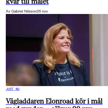
kvar till målet
Av Gabriel Nilsson
26 nov
JUST NU
Vägladdaren Elonroad kör i mål