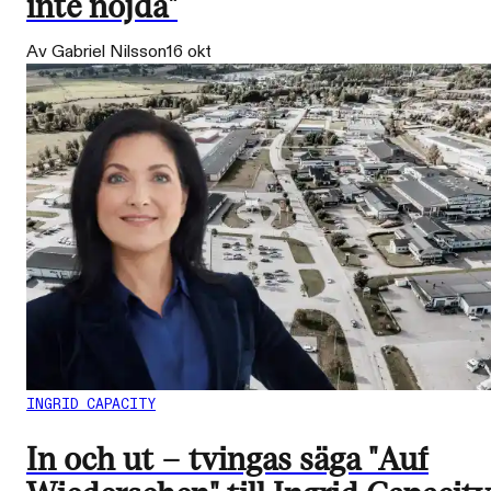
inte nöjda"
Av Gabriel Nilsson
16 okt
INGRID CAPACITY
In och ut – tvingas säga "Auf