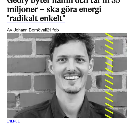
Geofy byter namn och tar in 35
miljoner – ska göra energi
"radikalt enkelt"
Av Johann Bernövall
21 feb
ENERGI