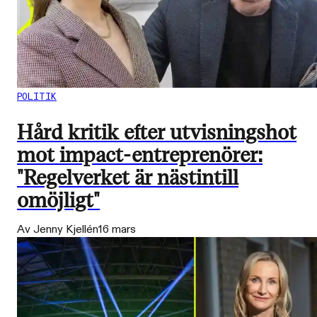
POLITIK
Hård kritik efter utvisningshot
mot impact-entreprenörer:
"Regelverket är nästintill
omöjligt"
Av Jenny Kjellén
16 mars