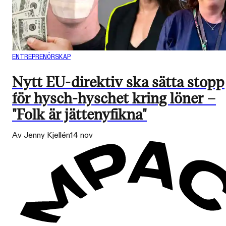
ENTREPRENÖRSKAP
Nytt EU-direktiv ska sätta stopp
för hysch-hyschet kring löner –
"Folk är jättenyfikna"
Av Jenny Kjellén
14 nov