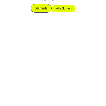
Startsida
Försök igen